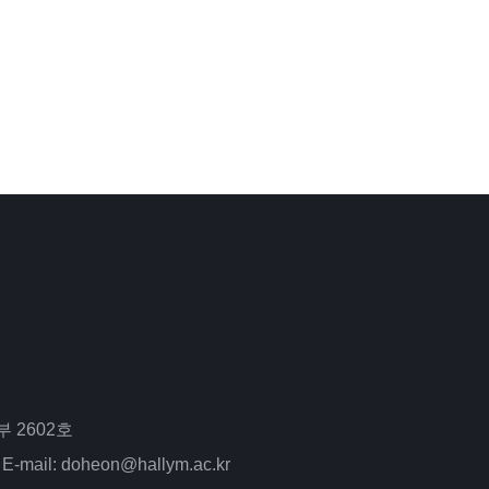
 2602호
E-mail: doheon@hallym.ac.kr